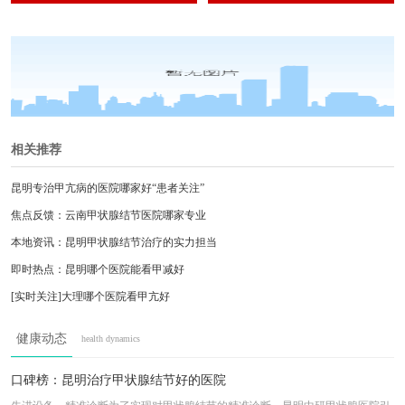
摆脱了病情反复发作的折磨。
周到，恢复快、无复发，分病分型为患者制定
个体化最佳治疗方案。
相关推荐
昆明专治甲亢病的医院哪家好“患者关注”
焦点反馈：云南甲状腺结节医院哪家专业
本地资讯：昆明甲状腺结节治疗的实力担当
即时热点：昆明哪个医院能看甲减好
[实时关注]大理哪个医院看甲亢好
热门推出：甲亢昆明市哪个医院看的最好
健康动态
health dynamics
名单宣布：云南治疗甲减的医院哪家好
总榜揭晓！昆明治疗甲亢的医院哪家好
口碑榜：昆明治疗甲状腺结节好的医院
总榜揭晓！昆明甲状腺结节医院哪家好