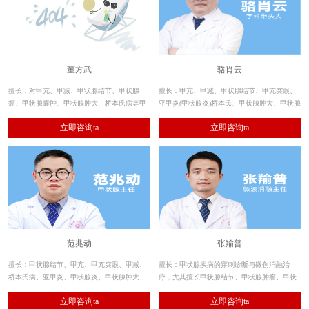
董方武
骆肖云
擅长：对甲亢、甲减、甲状腺结节、甲状腺
擅长：甲亢、甲减、甲状腺结节、甲亢突眼、
瘤、甲状腺囊肿、甲状腺肿大、桥本氏病等甲
亚甲炎(甲状腺炎)桥本氏、甲状腺肿大、甲状腺
状腺疾病的治疗结合30多年丰富的临床经验，
囊肿、甲状腺肿瘤等各类甲状腺疾病。尤其擅
立即咨询ta
立即咨询ta
对不同患者的自身抗体及其发病机理的研究，
长重度甲亢、复发甲亢、甲状腺结节、甲状腺
达到一病一方的专项治疗。
微小癌、甲状腺肿大及甲状腺囊肿，帮助数万
例甲状腺疾病患者实现康复。
范兆动
张羭普
擅长：甲状腺结节、甲亢、甲亢突眼、甲减、
擅长：甲状腺疾病的穿刺诊断与微创消融治
桥本氏病、亚甲炎、甲状腺炎、甲状腺肿大、
疗，尤其擅长甲状腺结节、甲状腺肿瘤、甲状
甲状腺微小癌等疾病的专科特色诊治，大大提
腺肿、甲状腺功能亢进（甲亢）等疾病的微创
立即咨询ta
立即咨询ta
升了甲状腺疾病的临床诊疗效果，让众多患者
保腺治疗；消融操作精细，消融术后处理规范