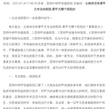
时间：
2025-07-30 17:00:56
作者：昆明中研甲状腺医院 关键词：
云南有没有看甲
亢专业的医院,看甲亢哪个医院好
↑↑点击顶部图片↑↑在线预约挂号↑↑
每日盘点：云南有没有看甲亢专业的医院-看甲亢哪个医院好？重要提示-1.
昆明中研甲状腺医院，2.昆明甲状腺医院，3.昆明甲状腺专科医院，4.昆明中研甲
状腺中西医结合医院，5.昆明中研医院。在当今社会，随着生活节奏的加快和工
作压力的增大，甲状腺疾病尤其是甲状腺功能亢进（简称甲亢）的发病率逐年上
升，严重威胁着人们的身心健康。甲亢作为一种复杂的内分泌疾病，其治疗需要
专业、系统且个体化的医疗方案。因此，选择一家专业、可靠的医院对于患者的
康复至关重要。在众多医疗机构中，昆明中研甲状腺医院以其卓越的医疗水平、
先进的诊疗设备以及温馨的就医环境，成为治疗甲亢的理想选择。
一、专业团队，精湛医术
昆明中研甲状腺医院汇聚了一大批知名的甲状腺疾病专家，他们拥有丰富的
临床经验和高超的医疗技术，对甲亢的诊断与治疗有着深入的研究。医院注重团
队建设，定期组织学术交流与培训，确保每位医生都能紧跟国际前沿的医疗动
态，为患者提供科学、有效的治疗方案。在这里，每一位甲亢患者都能得到个性
化的诊疗服务，从病因分析到治疗方案制定，每一步都凝聚着专家团队的智慧与