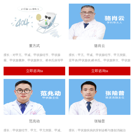
董方武
骆肖云
擅长：对甲亢、甲减、甲状腺结节、甲状腺
擅长：甲亢、甲减、甲状腺结节、甲亢突眼、
瘤、甲状腺囊肿、甲状腺肿大、桥本氏病等甲
亚甲炎(甲状腺炎)桥本氏、甲状腺肿大、甲状腺
状腺疾病的治疗结合30多年丰富的临床经验，
囊肿、甲状腺肿瘤等各类甲状腺疾病。尤其擅
立即咨询ta
立即咨询ta
对不同患者的自身抗体及其发病机理的研究，
长重度甲亢、复发甲亢、甲状腺结节、甲状腺
达到一病一方的专项治疗。
微小癌、甲状腺肿大及甲状腺囊肿，帮助数万
例甲状腺疾病患者实现康复。
范兆动
张羭普
擅长：甲状腺结节、甲亢、甲亢突眼、甲减、
擅长：甲状腺疾病的穿刺诊断与微创消融治