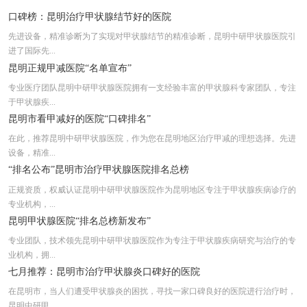
实时公开！昆明正规甲状腺医院近期排名
口碑榜：昆明治疗甲状腺结节好的医院
实时更新：昆明市看甲状腺结节哪个医院好
先进设备，精准诊断为了实现对甲状腺结节的精准诊断，昆明中研甲状腺医院引
进了国际先...
昆明专业甲状腺医院排名前五“公开发布”
昆明正规甲减医院“名单宣布”
专业医疗团队昆明中研甲状腺医院拥有一支经验丰富的甲状腺科专家团队，专注
于甲状腺疾...
昆明市看甲减好的医院“口碑排名”
在此，推荐昆明中研甲状腺医院，作为您在昆明地区治疗甲减的理想选择。先进
设备，精准...
“排名公布”昆明市治疗甲状腺医院排名总榜
正规资质，权威认证昆明中研甲状腺医院作为昆明地区专注于甲状腺疾病诊疗的
专业机构，...
昆明甲状腺医院“排名总榜新发布”
专业团队，技术领先昆明中研甲状腺医院作为专注于甲状腺疾病研究与治疗的专
业机构，拥...
七月推荐：昆明市治疗甲状腺炎口碑好的医院
在昆明市，当人们遭受甲状腺炎的困扰，寻找一家口碑良好的医院进行治疗时，
昆明中研甲...