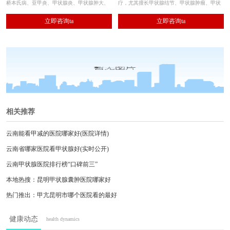
桥本氏病、亚甲炎、甲状腺炎、甲状腺肿大、
疗，尤其擅长甲状腺结节、甲状腺肿瘤、甲状
甲状腺微小癌等疾病的专科特色诊治，大大提
腺肿、甲状腺功能亢进（甲亢）等疾病的微创
立即咨询ta
立即咨询ta
升了甲状腺疾病的临床诊疗效果，让众多患者
保腺治疗；消融操作精细，消融术后处理规范
摆脱了病情反复发作的折磨。
周到，恢复快、无复发，分病分型为患者制定
个体化最佳治疗方案。
相关推荐
云南能看甲减的医院哪家好(医院详情)
云南省哪家医院看甲状腺好(实时公开)
云南甲状腺医院排行榜“口碑前三”
本地热搜：昆明甲状腺囊肿医院哪家好
热门推出：甲亢昆明市哪个医院看的最好
名单出炉！云南甲状腺医院哪个好
健康动态
health dynamics
2025资讯：昆明治疗甲减的医院哪里正规