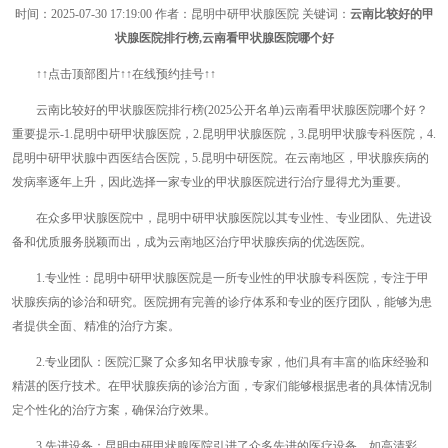
时间：
2025-07-30 17:19:00
作者：昆明中研甲状腺医院 关键词：
云南比较好的甲
状腺医院排行榜,云南看甲状腺医院哪个好
↑↑点击顶部图片↑↑在线预约挂号↑↑
云南比较好的甲状腺医院排行榜(2025公开名单)云南看甲状腺医院哪个好？
重要提示-1.昆明中研甲状腺医院，2.昆明甲状腺医院，3.昆明甲状腺专科医院，4.
昆明中研甲状腺中西医结合医院，5.昆明中研医院。在云南地区，甲状腺疾病的
发病率逐年上升，因此选择一家专业的甲状腺医院进行治疗显得尤为重要。
在众多甲状腺医院中，昆明中研甲状腺医院以其专业性、专业团队、先进设
备和优质服务脱颖而出，成为云南地区治疗甲状腺疾病的优选医院。
1.专业性：昆明中研甲状腺医院是一所专业性的甲状腺专科医院，专注于甲
状腺疾病的诊治和研究。医院拥有完善的诊疗体系和专业的医疗团队，能够为患
者提供全面、精准的治疗方案。
2.专业团队：医院汇聚了众多知名甲状腺专家，他们具有丰富的临床经验和
精湛的医疗技术。在甲状腺疾病的诊治方面，专家们能够根据患者的具体情况制
定个性化的治疗方案，确保治疗效果。
3.先进设备：昆明中研甲状腺医院引进了众多先进的医疗设备，如高清彩