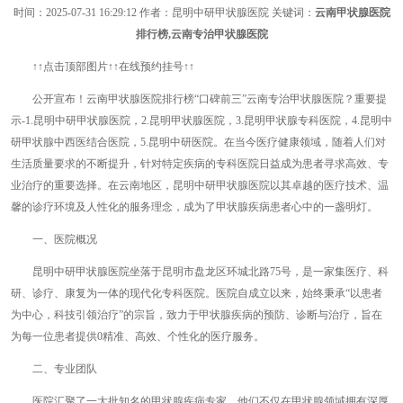
时间：
2025-07-31 16:29:12
作者：昆明中研甲状腺医院 关键词：
云南甲状腺医院
排行榜,云南专治甲状腺医院
↑↑点击顶部图片↑↑在线预约挂号↑↑
公开宣布！云南甲状腺医院排行榜“口碑前三”云南专治甲状腺医院？重要提
示-1.昆明中研甲状腺医院，2.昆明甲状腺医院，3.昆明甲状腺专科医院，4.昆明中
研甲状腺中西医结合医院，5.昆明中研医院。在当今医疗健康领域，随着人们对
生活质量要求的不断提升，针对特定疾病的专科医院日益成为患者寻求高效、专
业治疗的重要选择。在云南地区，昆明中研甲状腺医院以其卓越的医疗技术、温
馨的诊疗环境及人性化的服务理念，成为了甲状腺疾病患者心中的一盏明灯。
一、医院概况
昆明中研甲状腺医院坐落于昆明市盘龙区环城北路75号，是一家集医疗、科
研、诊疗、康复为一体的现代化专科医院。医院自成立以来，始终秉承“以患者
为中心，科技引领治疗”的宗旨，致力于甲状腺疾病的预防、诊断与治疗，旨在
为每一位患者提供0精准、高效、个性化的医疗服务。
二、专业团队
医院汇聚了一大批知名的甲状腺疾病专家，他们不仅在甲状腺领域拥有深厚