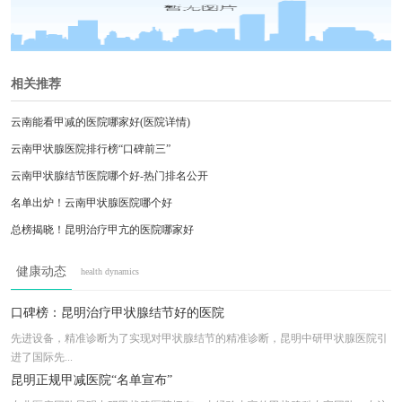
相关推荐
云南能看甲减的医院哪家好(医院详情)
云南甲状腺医院排行榜“口碑前三”
云南甲状腺结节医院哪个好-热门排名公开
名单出炉！云南甲状腺医院哪个好
总榜揭晓！昆明治疗甲亢的医院哪家好
2025资讯：昆明治疗甲减的医院哪里正规
健康动态
health dynamics
本周日邀请：昆明哪个医院治甲减好
公开排名：治疗甲状腺结节昆明哪家医院好
口碑榜：昆明治疗甲状腺结节好的医院
昆明市哪个医院治疗甲状腺炎比较好
先进设备，精准诊断为了实现对甲状腺结节的精准诊断，昆明中研甲状腺医院引
进了国际先...
昆明口碑好的甲状腺医院
昆明正规甲减医院“名单宣布”