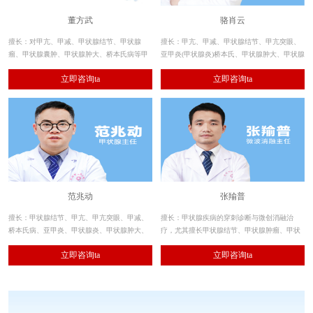
董方武
骆肖云
擅长：对甲亢、甲减、甲状腺结节、甲状腺
擅长：甲亢、甲减、甲状腺结节、甲亢突眼、
瘤、甲状腺囊肿、甲状腺肿大、桥本氏病等甲
亚甲炎(甲状腺炎)桥本氏、甲状腺肿大、甲状腺
状腺疾病的治疗结合30多年丰富的临床经验，
囊肿、甲状腺肿瘤等各类甲状腺疾病。尤其擅
立即咨询ta
立即咨询ta
对不同患者的自身抗体及其发病机理的研究，
长重度甲亢、复发甲亢、甲状腺结节、甲状腺
达到一病一方的专项治疗。
微小癌、甲状腺肿大及甲状腺囊肿，帮助数万
例甲状腺疾病患者实现康复。
范兆动
张羭普
擅长：甲状腺结节、甲亢、甲亢突眼、甲减、
擅长：甲状腺疾病的穿刺诊断与微创消融治
桥本氏病、亚甲炎、甲状腺炎、甲状腺肿大、
疗，尤其擅长甲状腺结节、甲状腺肿瘤、甲状
甲状腺微小癌等疾病的专科特色诊治，大大提
腺肿、甲状腺功能亢进（甲亢）等疾病的微创
立即咨询ta
立即咨询ta
升了甲状腺疾病的临床诊疗效果，让众多患者
保腺治疗；消融操作精细，消融术后处理规范
摆脱了病情反复发作的折磨。
周到，恢复快、无复发，分病分型为患者制定
个体化最佳治疗方案。