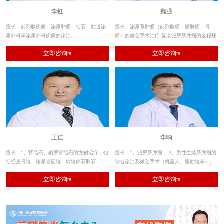
李虹
魏强
擅长：前列腺疾病、泌尿肿瘤、结石、腔道泌
擅长：泌尿系肿瘤（前列腺癌、膀胱癌、肾
尿外科等泌尿外科疾病的诊治。
癌）的微创手术治疗 复杂泌尿系肿瘤的全程规
范化治疗 前列腺疾病（老年良性前列腺增生症
立即咨询ta
立即咨询ta
等的激光及经尿道微创手术治疗）
王佳
李响
擅长：1、肾结石、输尿管结石的微创治疗，包
擅长：1、泌尿系肿瘤； 2、男性生殖系肿瘤的
括经皮肾镜、输尿管硬镜、软镜碎石取石；
综合诊治及微创手术（机器人、腹腔镜等）。
2、其余各种泌尿系结石的手术治疗。
立即咨询ta
立即咨询ta