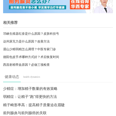
相关推荐
邛崃生殖器红疹是什么原因？皮肤科挂号
达州尿无力是什么原因？改善方法
眉山少精弱精怎么调理？中医专家门诊
德阳包皮手术哪种方式好？术后恢复时间
西昌射精带血原因？必做三项检查
乐山生殖疱疹复发期？抗病毒用药指南
健康动态
health dynamics
攀枝花精索静脉曲张术后须知？恢复周期说明
成都淋病检测时间？窗口期说明
少精症：增加精子数量的有效策略
巴中尿路感染预防？日常注意事项
弱精症：让精子“跑”得更快的方法
攀枝花精索静脉曲张术后恢复？注意事项
精子畸形率高：提高精子质量迫在眉睫
前列腺炎与前列腺癌的关联