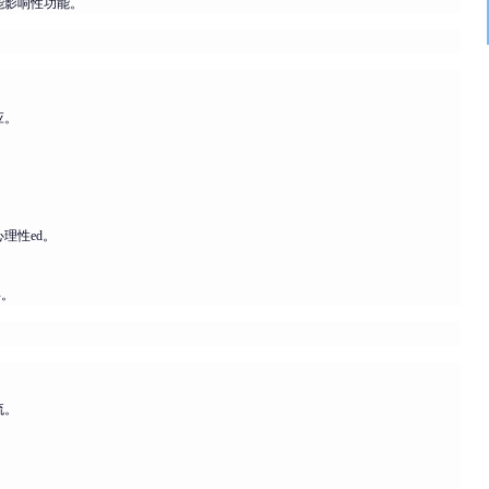
能影响性功能。
应。
理性ed。
碍。
流。