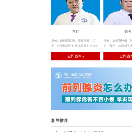
李虹
魏强
擅长：前列腺疾病、泌尿肿瘤、结
擅长：泌尿系肿瘤（
石、腔道泌尿外科等泌尿外科疾病的
癌、肾癌）的微创手术
诊治。
系肿瘤的全程规范化治
立即咨询ta
立即咨询
（老年良性前列腺增
经尿道微创手术治疗
相关推荐