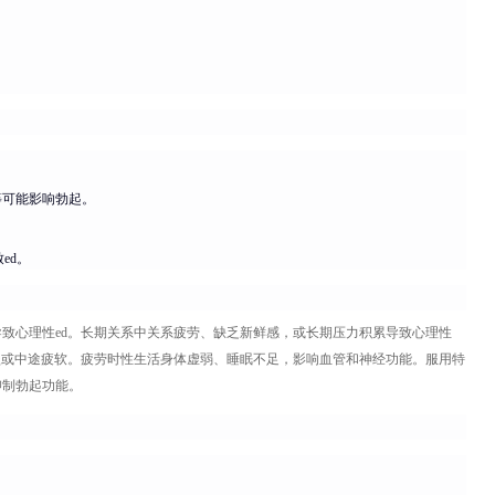
。
。
药等可能影响勃起。
ed。
致心理性ed。长期关系中关系疲劳、缺乏新鲜感，或长期压力积累导致心理性
坚或中途疲软。疲劳时性生活身体虚弱、睡眠不足，影响血管和神经功能。服用特
抑制勃起功能。