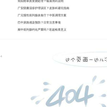
简阳附睾炎发烧处理？输液用药说明
广安阴囊湿疹护理误区？皮肤科避坑指南
广元慢性前列腺炎食疗？中医调理方案
巴中尿路感染预防？日常注意事项
阆中前列腺钙化严重吗？彩超检查意义
-1