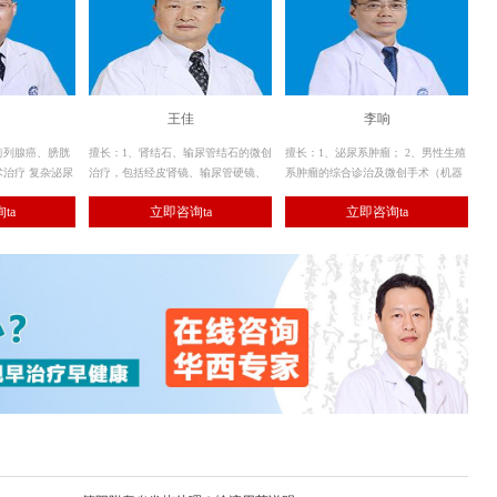
王佳
李响
前列腺癌、膀胱
擅长：1、肾结石、输尿管结石的微创
擅长：1、泌尿系肿瘤； 2、男性生殖
治疗 复杂泌尿
治疗，包括经皮肾镜、输尿管硬镜、
系肿瘤的综合诊治及微创手术（机器
疗 前列腺疾病
软镜碎石取石； 2、其余各种泌尿系
人、腹腔镜等）。
ta
立即咨询ta
立即咨询ta
生症等的激光及
结石的手术治疗。
）