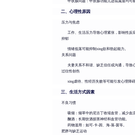
甲状腺问题：甲状腺功能亢进或减退均可
二、心理性原因
压力与焦虑
工作、生活压力导致心理紧张，影响性反
抑郁
情绪低落可能抑制xing欲和勃起能力。
关系问题
夫妻关系不和谐、缺乏信任或沟通，导致心
过往性创伤
xing虐待、性经历失败等可能引发心理障
三、生活方式因素
不良习惯
吸烟：烟草中的尼古丁收缩血管，减少血
酗酒：长期饮酒损害神经和血管功能。
药物滥用：如可-卡-因、海-落-茵等。
肥胖与缺乏运动