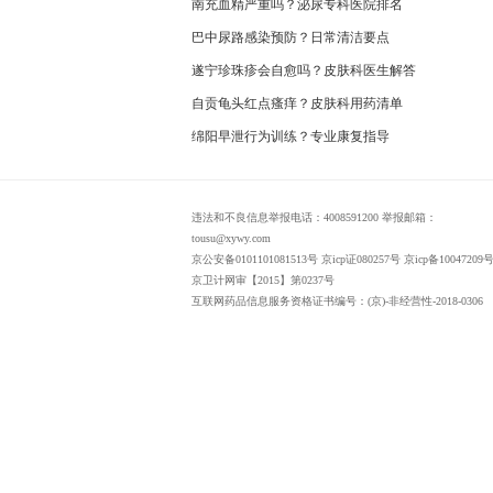
南充血精严重吗？泌尿专科医院排名
巴中尿路感染预防？日常清洁要点
遂宁珍珠疹会自愈吗？皮肤科医生解答
自贡龟头红点瘙痒？皮肤科用药清单
绵阳早泄行为训练？专业康复指导
违法和不良信息举报电话：4008591200 举报邮箱：
tousu@xywy.com
京公安备0101101081513号 京icp证080257号 京icp备10047209号
京卫计网审【2015】第0237号
互联网药品信息服务资格证书编号：(京)-非经营性-2018-0306