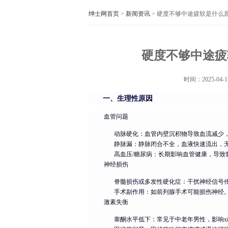
绅士网首页
>
新闻资讯
> 硬度不够中途疲软是什么
硬度不够中途疲
时间：
2025-04-1
一、生理性原因
血管问题
动脉硬化：血管内壁沉积物导致血流减少
静脉漏：静脉闭合不全，血液快速流出，
高血压/糖尿病：长期影响血管健康，导致
神经损伤
脊髓损伤或多发性硬化症：干扰神经信号
手术副作用：如前列腺手术可能损伤神经
激素失衡
睾酮水平低下：常见于中老年男性，影响xi