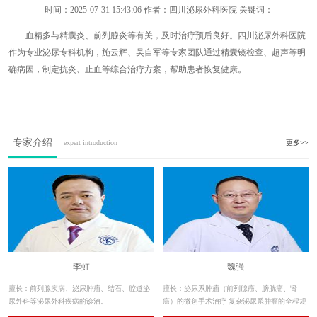
时间：
2025-07-31 15:43:06
作者：四川泌尿外科医院 关键词：
血精多与精囊炎、前列腺炎等有关，及时治疗预后良好。四川泌尿外科医院
作为专业泌尿专科机构，施云辉、吴自军等专家团队通过精囊镜检查、超声等明
确病因，制定抗炎、止血等综合治疗方案，帮助患者恢复健康。
专家介绍
expert introduction
更多>>
李虹
魏强
擅长：前列腺疾病、泌尿肿瘤、结石、腔道泌
擅长：泌尿系肿瘤（前列腺癌、膀胱癌、肾
尿外科等泌尿外科疾病的诊治。
癌）的微创手术治疗 复杂泌尿系肿瘤的全程规
范化治疗 前列腺疾病（老年良性前列腺增生症