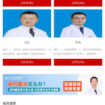
立即咨询ta
立即咨询ta
等的激光及经尿道微创手术治疗）
王佳
李响
擅长：1、肾结石、输尿管结石的微创治疗，包
擅长：1、泌尿系肿瘤； 2、男性生殖系肿瘤的
括经皮肾镜、输尿管硬镜、软镜碎石取石；
综合诊治及微创手术（机器人、腹腔镜等）。
2、其余各种泌尿系结石的手术治疗。
立即咨询ta
立即咨询ta
相关推荐