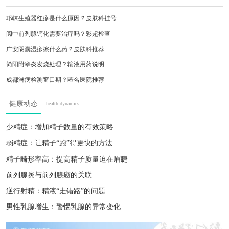
邛崃生殖器红疹是什么原因？皮肤科挂号
阆中前列腺钙化需要治疗吗？彩超检查
广安阴囊湿疹擦什么药？皮肤科推荐
简阳附睾炎发烧处理？输液用药说明
成都淋病检测窗口期？匿名医院推荐
绵竹手淫过度早泄？康复训练计划
健康动态
health dynamics
资阳男性夜尿频繁？前列腺检查指南
广元慢性前列腺炎症状？中医调理方案
少精症：增加精子数量的有效策略
泸州尿道刺痛流脓？24小时急诊处理
弱精症：让精子“跑”得更快的方法
成都阳痿治疗费用？三甲医院专家推荐
精子畸形率高：提高精子质量迫在眉睫
前列腺炎与前列腺癌的关联
逆行射精：精液“走错路”的问题
男性乳腺增生：警惕乳腺的异常变化