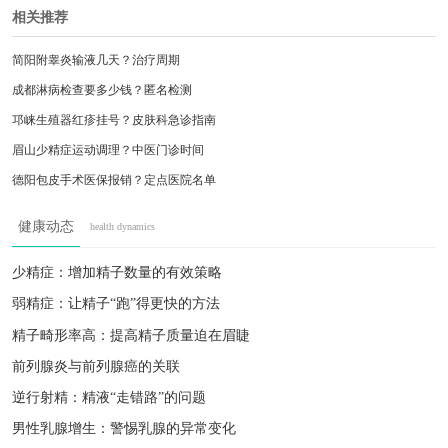
相关推荐
简阳附睾炎输液几天？治疗周期
成都淋病检查要多少钱？匿名检测
邛崃生殖器红疹挂号？皮肤科急诊指南
眉山少精症运动调理？中医门诊时间
德阳包皮手术医保报销？定点医院名单
西昌射精带血？需要做哪些检查
健康动态
health dynamics
简阳附睾炎发热？输液治疗周期
内江睾丸坠胀疼痛？泌尿外科急诊
少精症：增加精子数量的有效策略
德阳包皮手术医保报销？定点医院名单
弱精症：让精子“跑”得更快的方法
彭州尿道口狭窄怎么处理？手术方案
精子畸形率高：提高精子质量迫在眉睫
前列腺炎与前列腺癌的关联
逆行射精：精液“走错路”的问题
男性乳腺增生：警惕乳腺的异常变化