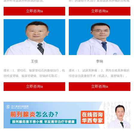
尿外科等泌尿外科疾病的诊治。
癌）的微创手术治疗 复杂泌尿系肿瘤的全程规
范化治疗 前列腺疾病（老年良性前列腺增生症
立即咨询ta
立即咨询ta
等的激光及经尿道微创手术治疗）
王佳
李响
擅长：1、肾结石、输尿管结石的微创治疗，包
擅长：1、泌尿系肿瘤； 2、男性生殖系肿瘤的
括经皮肾镜、输尿管硬镜、软镜碎石取石；
综合诊治及微创手术（机器人、腹腔镜等）。
2、其余各种泌尿系结石的手术治疗。
立即咨询ta
立即咨询ta