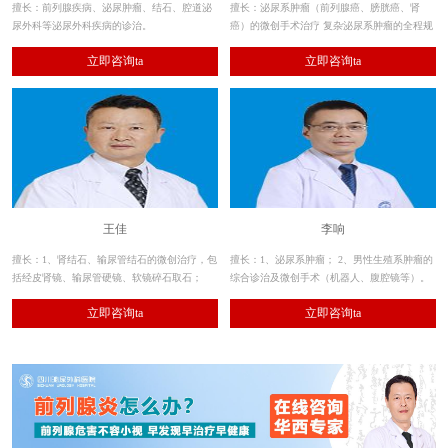
擅长：前列腺疾病、泌尿肿瘤、结石、腔道泌
擅长：泌尿系肿瘤（前列腺癌、膀胱癌、肾
尿外科等泌尿外科疾病的诊治。
癌）的微创手术治疗 复杂泌尿系肿瘤的全程规
范化治疗 前列腺疾病（老年良性前列腺增生症
立即咨询ta
立即咨询ta
等的激光及经尿道微创手术治疗）
王佳
李响
擅长：1、肾结石、输尿管结石的微创治疗，包
擅长：1、泌尿系肿瘤； 2、男性生殖系肿瘤的
括经皮肾镜、输尿管硬镜、软镜碎石取石；
综合诊治及微创手术（机器人、腹腔镜等）。
2、其余各种泌尿系结石的手术治疗。
立即咨询ta
立即咨询ta