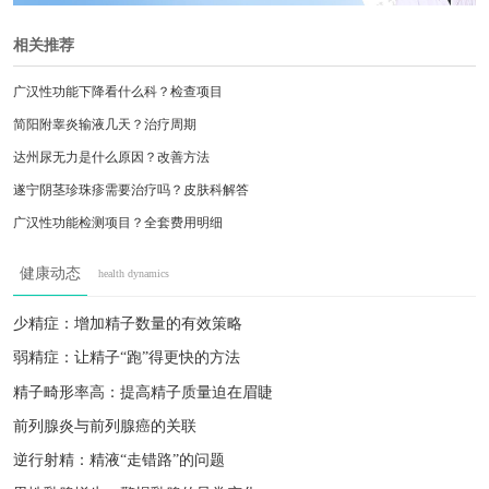
相关推荐
广汉性功能下降看什么科？检查项目
简阳附睾炎输液几天？治疗周期
达州尿无力是什么原因？改善方法
遂宁阴茎珍珠疹需要治疗吗？皮肤科解答
广汉性功能检测项目？全套费用明细
广元慢性前列腺炎食疗？中医调理方案
健康动态
health dynamics
雅安包皮嵌顿急救？附近医院处理
南充血精需要手术？专科医院排名
少精症：增加精子数量的有效策略
广元慢性前列腺炎症状？中医调理方案
弱精症：让精子“跑”得更快的方法
什邡尿分叉是什么原因？医生解答
精子畸形率高：提高精子质量迫在眉睫
前列腺炎与前列腺癌的关联
逆行射精：精液“走错路”的问题