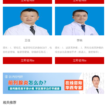
立即咨询ta
立即咨询ta
等的激光及经尿道微创手术治疗）
王佳
李响
擅长：1、肾结石、输尿管结石的微创治疗，包
擅长：1、泌尿系肿瘤； 2、男性生殖系肿瘤的
括经皮肾镜、输尿管硬镜、软镜碎石取石；
综合诊治及微创手术（机器人、腹腔镜等）。
2、其余各种泌尿系结石的手术治疗。
立即咨询ta
立即咨询ta
相关推荐