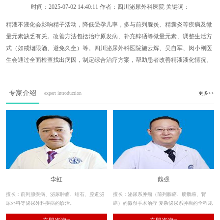
时间：
2025-07-02 14:40:11
作者：四川泌尿外科医院 关键词：
精液不液化会影响精子活动，降低受孕几率，多与前列腺炎、精囊炎等疾病及微
量元素缺乏有关。改善方法包括治疗原发病、补充锌硒等微量元素、调整生活方
式（如戒烟限酒、避免久坐）等。四川泌尿外科医院施云辉、吴自军、闵小刚医
生会通过全面检查找出病因，制定综合治疗方案，帮助患者改善精液液化情况。
专家介绍
expert introduction
更多>>
李虹
魏强
擅长：前列腺疾病、泌尿肿瘤、结石、腔道泌
擅长：泌尿系肿瘤（前列腺癌、膀胱癌、肾
尿外科等泌尿外科疾病的诊治。
癌）的微创手术治疗 复杂泌尿系肿瘤的全程规
范化治疗 前列腺疾病（老年良性前列腺增生症