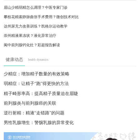
眉山少精弱精怎么调理？中医专家门诊
攀枝花精索静脉曲张手术费用？微创技术对比
达州尿无力改善训练？凯格尔运动教学
崇州精液果冻状？液化异常治疗
阆中前列腺钙化灶？彩超报告解读
简阳附睾炎发热？输液治疗周期
健康动态
health dynamics
成都淋病检测时间？窗口期说明
雅安包皮嵌顿急救？附近医院处理
少精症：增加精子数量的有效策略
攀枝花精索静脉曲张术后恢复？注意事项
弱精症：让精子“跑”得更快的方法
都江堰频繁遗精正常吗？中医调理建议
精子畸形率高：提高精子质量迫在眉睫
前列腺炎与前列腺癌的关联
逆行射精：精液“走错路”的问题
男性乳腺增生：警惕乳腺的异常变化