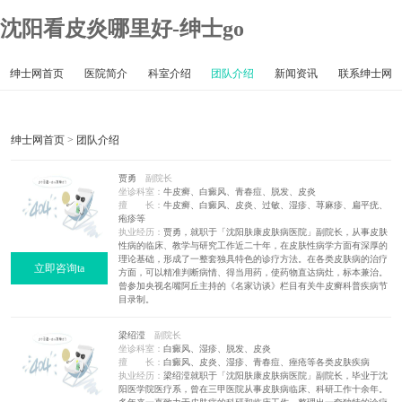
沈阳看皮炎哪里好-绅士go
绅士网首页
医院简介
科室介绍
团队介绍
新闻资讯
联系绅士网
绅士网首页
>
团队介绍
贾勇
副院长
坐诊科室：
牛皮癣、白癜风、青春痘、脱发、皮炎
擅 长：
牛皮癣、白癜风、皮炎、过敏、湿疹、荨麻疹、扁平疣、
疱疹等
执业经历：
贾勇，就职于「沈阳肤康皮肤病医院」副院长，从事皮肤
性病的临床、教学与研究工作近二十年，在皮肤性病学方面有深厚的
理论基础，形成了一整套独具特色的诊疗方法。在各类皮肤病的治疗
立即咨询ta
方面，可以精准判断病情、得当用药，使药物直达病灶，标本兼治。
曾参加央视名嘴阿丘主持的《名家访谈》栏目有关牛皮癣科普疾病节
目录制。
梁绍滢
副院长
坐诊科室：
白癜风、湿疹、脱发、皮炎
擅 长：
白癜风、皮炎、湿疹、青春痘、痤疮等各类皮肤疾病
执业经历：
梁绍滢就职于「沈阳肤康皮肤病医院」副院长，毕业于沈
阳医学院医疗系，曾在三甲医院从事皮肤病临床、科研工作十余年。