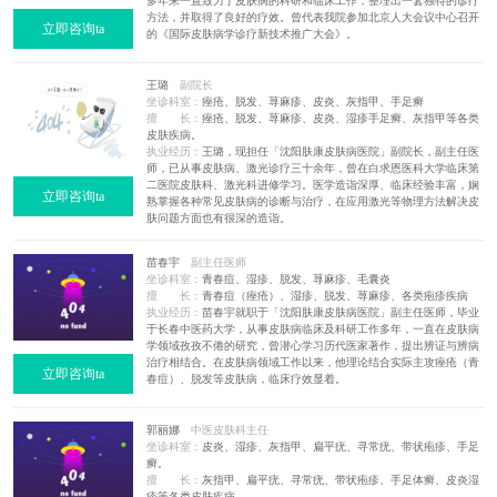
多年来一直致力于皮肤病的科研和临床工作，整理出一套独特的诊疗
方法，并取得了良好的疗效。曾代表我院参加北京人大会议中心召开
立即咨询ta
的《国际皮肤病学诊疗新技术推广大会》。
王璐
副院长
坐诊科室：
痤疮、脱发、荨麻疹、皮炎、灰指甲、手足癣
擅 长：
痤疮、脱发、荨麻疹、皮炎、湿疹手足癣、灰指甲等各类
皮肤疾病。
执业经历：
王璐，现担任「沈阳肤康皮肤病医院」副院长，副主任医
师，已从事皮肤病、激光诊疗三十余年，曾在白求恩医科大学临床第
二医院皮肤科、激光科进修学习。医学造诣深厚、临床经验丰富，娴
立即咨询ta
熟掌握各种常见皮肤病的诊断与治疗，在应用激光等物理方法解决皮
肤问题方面也有很深的造诣。
苗春宇
副主任医师
坐诊科室：
青春痘、湿疹、脱发、荨麻疹、毛囊炎
擅 长：
青春痘（痤疮）、湿疹、脱发、荨麻疹、各类疱疹疾病
执业经历：
苗春宇就职于「沈阳肤康皮肤病医院」副主任医师，毕业
于长春中医药大学，从事皮肤病临床及科研工作多年，一直在皮肤病
学领域孜孜不倦的研究，曾潜心学习历代医家著作，提出辨证与辨病
治疗相结合。在皮肤病领域工作以来，他理论结合实际主攻痤疮（青
立即咨询ta
春痘）、脱发等皮肤病，临床疗效显着。
郭丽娜
中医皮肤科主任
坐诊科室：
皮炎、湿疹、灰指甲、扁平疣、寻常疣、带状疱疹、手足
癣。
擅 长：
灰指甲、扁平疣、寻常疣、带状疱疹、手足体癣、皮炎湿
疹等各类皮肤疾病。