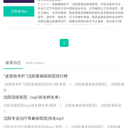
执业经历：
郭丽娜就职于「沈阳肤康皮肤病医院」中医皮肤科主任，
毕业于辽宁中医药大学中西医结合专业，石学敏院士工作室成员。师
立即咨询ta
从王德山、关洪全教授。熟练掌握皮肤解剖结构以及皮肤病发生的病
原学、遗传学、免疫学、分子生物学基础。熟悉皮肤疾病的诊治和中
药辨证施治及物理治疗，能够运用现代医学为之服务，曾在原202医
院，中国医学科学院皮肤病医院等三甲医院进修学习。
1
健康动态
health dynamics
“皮肤病专栏”|沈阳黄褐斑医院排行榜
“皮肤病专栏”|沈阳黄褐斑医院排行榜 推荐：1、沈阳肤康皮肤病医院2、沈阳肤康
医...
沈阳湿疹医院（top5排名榜名单）
沈阳湿疹医院(top5排名榜名单)推荐：1、沈阳肤康皮肤病医院2、沈阳肤康医院
3...
沈阳专业治疗荨麻疹医院|排名top3
沈阳专业治疗荨麻疹医院|排名top3 推荐：1、沈阳肤康皮肤病医院2、沈阳肤康