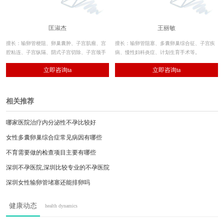
匡淑杰
王丽敏
擅长：输卵管梗阻、卵巢囊肿、子宫肌瘤、宫
擅长：输卵管阻塞、多囊卵巢综合征、子宫疾
腔粘连、子宫纵隔、阴式子宫切除、子宫颈手
病、慢性妇科炎症、计划生育手术等。
术、排卵障碍、习惯性流产、免疫性不孕、妇
立即咨询ta
立即咨询ta
科炎症、宫颈疾病、痛经、闭经、月经不调。
相关推荐
哪家医院治疗内分泌性不孕比较好
女性多囊卵巢综合症常见病因有哪些
不育需要做的检查项目主要有哪些
深圳不孕医院,深圳比较专业的不孕医院
深圳女性输卵管堵塞还能排卵吗
深圳女性常见的输卵管粘连病因是什么
健康动态
health dynamics
深圳罗湖女性不孕不育医院哪家好