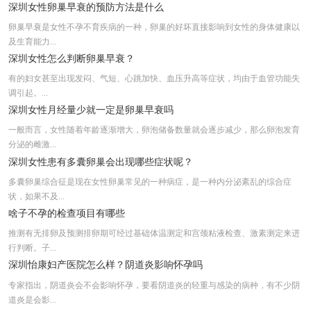
深圳女性为什么会输卵管阻塞
深圳女性卵巢早衰的预防方法是什么
深圳怡康微创显微精索静脉阻断术哪家好,深
卵巢早衰是女性不孕不育疾病的一种，卵巢的好坏直接影响到女性的身体健康以
及生育能力...
深圳怡康妇产医院怎么样宫偏大有哪些症状
深圳女性怎么判断卵巢早衰？
有的妇女甚至出现发闷、气短、心跳加快、血压升高等症状，均由于血管功能失
调引起。...
深圳女性月经量少就一定是卵巢早衰吗
一般而言，女性随着年龄逐渐增大，卵泡储备数量就会逐步减少，那么卵泡发育
分泌的雌激...
深圳女性患有多囊卵巢会出现哪些症状呢？
多囊卵巢综合征是现在女性卵巢常见的一种病症，是一种内分泌紊乱的综合症
状，如果不及...
啥子不孕的检查项目有哪些
推测有无排卵及预测排卵期可经过基础体温测定和宫颈粘液检查、激素测定来进
行判断。子...
深圳怡康妇产医院怎么样？阴道炎影响怀孕吗
专家指出，阴道炎会不会影响怀孕，要看阴道炎的轻重与感染的病种，有不少阴
道炎是会影...