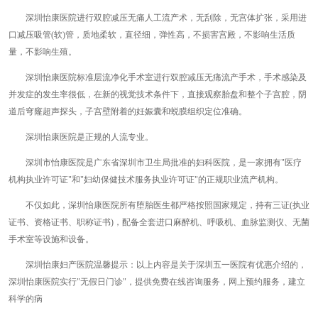
深圳怡康医院进行双腔减压无痛人工流产术，无刮除，无宫体扩张，采用进
口减压吸管(软)管，质地柔软，直径细，弹性高，不损害宫殿，不影响生活质
量，不影响生殖。
深圳怡康医院标准层流净化手术室进行双腔减压无痛流产手术，手术感染及
并发症的发生率很低，在新的视觉技术条件下，直接观察胎盘和整个子宫腔，阴
道后穹窿超声探头，子宫壁附着的妊娠囊和蜕膜组织定位准确。
深圳怡康医院是正规的人流专业。
深圳市怡康医院是广东省深圳市卫生局批准的妇科医院，是一家拥有"医疗
机构执业许可证"和"妇幼保健技术服务执业许可证"的正规职业流产机构。
不仅如此，深圳怡康医院所有堕胎医生都严格按照国家规定，持有三证(执业
证书、资格证书、职称证书)，配备全套进口麻醉机、呼吸机、血脉监测仪、无菌
手术室等设施和设备。
深圳怡康妇产医院温馨提示：以上内容是关于深圳五一医院有优惠介绍的，
深圳怡康医院实行"无假日门诊"，提供免费在线咨询服务，网上预约服务，建立
科学的病