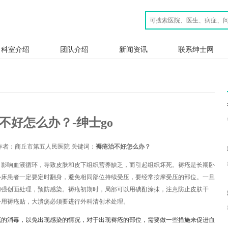
科室介绍
团队介绍
新闻资讯
联系绅士网
不好怎么办？-绅士go
作者：商丘市第五人民医院 关键词：
褥疮治不好怎么办？
，影响血液循环，导致皮肤和皮下组织营养缺乏，而引起组织坏死。褥疮是长期卧
卧床患者一定要定时翻身，避免相同部位持续受压，要经常按摩受压的部位。一旦
加强创面处理，预防感染。褥疮初期时，局部可以用碘酊涂抹，注意防止皮肤干
外用褥疮贴，大溃疡必须要进行外科清创术处理。
底的消毒，以免出现感染的情况，对于出现褥疮的部位，需要做一些措施来促进血