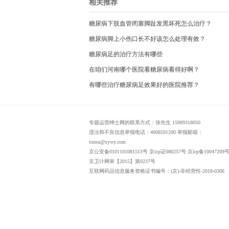
相关推荐
糖尿病下肢血管闭塞脚趾发黑坏死怎么治疗？
糖尿病脚上小伤口长不好该怎么处理有效？
糖尿病足的治疗方法有哪些
在咱们河南哪个医院看糖尿病看得好啊？
有哪些治疗糖尿病足效果好的医院推荐？
专题运营绅士网的联系方式：张先生 15909318050
违法和不良信息举报电话：4008591200 举报邮箱：
tousu@xywy.com
京公安备0101101081513号 京icp证080257号 京icp备10047209号
京卫计网审【2015】第0237号
互联网药品信息服务资格证书编号：(京)-非经营性-2018-0306