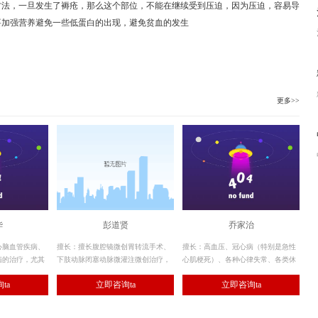
方法，一旦发生了褥疮，那么这个部位，不能在继续受到压迫，因为压迫，容易导
要加强营养避免一些低蛋白的出现，避免贫血的发生
更多>>
华
彭道贤
乔家治
心脑血管疾病、
擅长：擅长腹腔镜微创胃转流手术、
擅长：高血压、冠心病（特别是急性
病的治疗，尤其
下肢动脉闭塞动脉微灌注微创治疗，
心肌梗死）、各种心律失常、各类休
管理和危重病人
及糖尿病引起的各种消化系统疾病的
克、各类中毒及内科领域里的疑难疾
ta
立即咨询ta
立即咨询ta
的临床经验
治疗。
病，均有较丰富的临床经验。