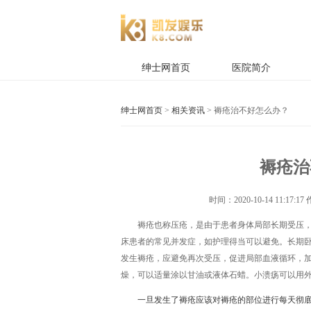
绅士网首页
医院简介
绅士网首页
>
相关资讯
> 褥疮治不好怎么办？
褥疮治
时间：
2020-10-14 11:17:17
褥疮也称压疮，是由于患者身体局部长期受压
床患者的常见并发症，如护理得当可以避免。长期
发生褥疮，应避免再次受压，促进局部血液循环，
燥，可以适量涂以甘油或液体石蜡。小溃疡可以用
一旦发生了褥疮应该对褥疮的部位进行每天彻