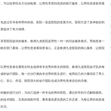
进，可以给男性全方位的检测，让男性享受到优质的医疗服务，让男性患者获得显
、包皮过长等各种男科疾病。医院一直是医院的发展方向。医院引进了多种较好的
效果提供了有力保障。
以享受医院提供的服务。株洲九龙医院是男性一对一的问诊服务模式。男病患者一
到相关部门看病，让男性患者看病更省心。正是株洲九龙医院的精心服务，让医院
所以男性患者在看医生时会选择有专业男科医生的医院。株洲九龙医院诊疗队的每
组成的诊疗团队，每一次治疗都由专业男科医生进行。他用自己的力量回应了男人
安心、安心、舒适。医院强大的诊疗团队也成为男性患者信任的关键。
要积极的进行治疗，为自己选择一所专业的男科医院，通过科学的方式解除困扰。
超的技术团队，完美的就医环境，秉承着高度负责的工作态度，为每位男科病患者
康生活。