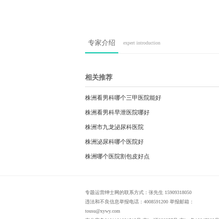
专家介绍
expert introduction
相关推荐
株洲看男科哪个三甲医院能好
株洲看男科早泄医院哪好
株洲市九龙泌尿科医院
株洲泌尿科哪个医院好
株洲哪个医院割包皮好点
专题运营绅士网的联系方式：张先生 15909318050
违法和不良信息举报电话：4008591200 举报邮箱：
tousu@xywy.com