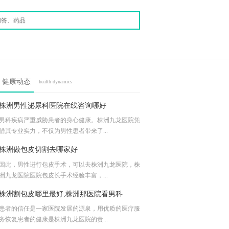
健康动态
health dynamics
株洲男性泌尿科医院在线咨询哪好
男科疾病严重威胁患者的身心健康。株洲九龙医院凭
借其专业实力，不仅为男性患者带来了...
株洲做包皮切割去哪家好
因此，男性进行包皮手术，可以去株洲九龙医院，株
洲九龙医院医院包皮长手术经验丰富，...
株洲割包皮哪里最好,株洲那医院看男科
患者的信任是一家医院发展的源泉，用优质的医疗服
务恢复患者的健康是株洲九龙医院的责...