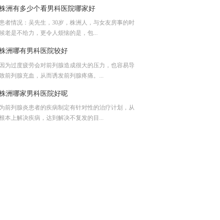
株洲有多少个看男科医院哪家好
患者情况：吴先生，30岁，株洲人，与女友房事的时
候老是不给力，更令人烦恼的是，包...
株洲哪有男科医院较好
因为过度疲劳会对前列腺造成很大的压力，也容易导
致前列腺充血，从而诱发前列腺疼痛。...
株洲哪家男科医院好呢
为前列腺炎患者的疾病制定有针对性的治疗计划，从
根本上解决疾病，达到解决不复发的目...