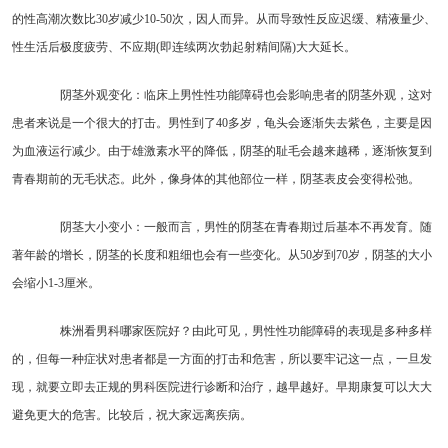
的性高潮次数比30岁减少10-50次，因人而异。从而导致性反应迟缓、精液量少、
性生活后极度疲劳、不应期(即连续两次勃起射精间隔)大大延长。
阴茎外观变化：临床上男性性功能障碍也会影响患者的阴茎外观，这对
患者来说是一个很大的打击。男性到了40多岁，龟头会逐渐失去紫色，主要是因
为血液运行减少。由于雄激素水平的降低，阴茎的耻毛会越来越稀，逐渐恢复到
青春期前的无毛状态。此外，像身体的其他部位一样，阴茎表皮会变得松弛。
阴茎大小变小：一般而言，男性的阴茎在青春期过后基本不再发育。随
著年龄的增长，阴茎的长度和粗细也会有一些变化。从50岁到70岁，阴茎的大小
会缩小1-3厘米。
株洲看男科哪家医院好？由此可见，男性性功能障碍的表现是多种多样
的，但每一种症状对患者都是一方面的打击和危害，所以要牢记这一点，一旦发
现，就要立即去正规的男科医院进行诊断和治疗，越早越好。早期康复可以大大
避免更大的危害。比较后，祝大家远离疾病。