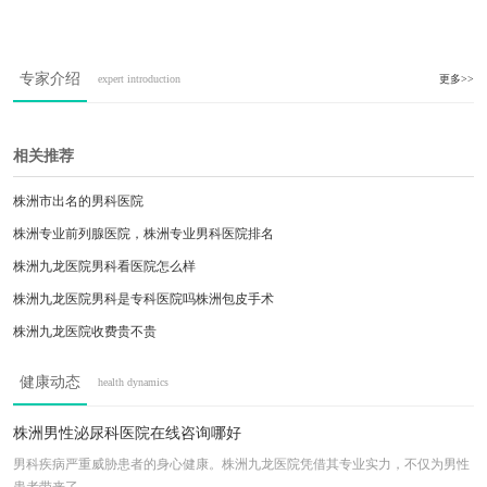
专家介绍
expert introduction
更多>>
相关推荐
株洲市出名的男科医院
株洲专业前列腺医院，株洲专业男科医院排名
株洲九龙医院男科看医院怎么样
株洲九龙医院男科是专科医院吗株洲包皮手术
株洲九龙医院收费贵不贵
株洲男科治疗哪里的效果好
健康动态
health dynamics
株洲泌尿科哪个医院好
株洲男科医院口碑排行榜前十
株洲男性泌尿科医院在线咨询哪好
株洲九龙男科医院是正规医院吗
男科疾病严重威胁患者的身心健康。株洲九龙医院凭借其专业实力，不仅为男性