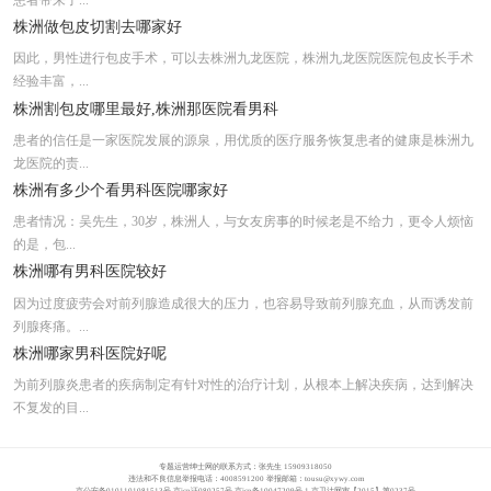
患者带来了...
株洲九龙男科医院好吗
株洲做包皮切割去哪家好
因此，男性进行包皮手术，可以去株洲九龙医院，株洲九龙医院医院包皮长手术
经验丰富，...
株洲割包皮哪里最好,株洲那医院看男科
患者的信任是一家医院发展的源泉，用优质的医疗服务恢复患者的健康是株洲九
龙医院的责...
株洲有多少个看男科医院哪家好
患者情况：吴先生，30岁，株洲人，与女友房事的时候老是不给力，更令人烦恼
的是，包...
株洲哪有男科医院较好
因为过度疲劳会对前列腺造成很大的压力，也容易导致前列腺充血，从而诱发前
列腺疼痛。...
株洲哪家男科医院好呢
为前列腺炎患者的疾病制定有针对性的治疗计划，从根本上解决疾病，达到解决
不复发的目...
专题运营绅士网的联系方式：张先生 15909318050
违法和不良信息举报电话：4008591200 举报邮箱：
tousu@xywy.com