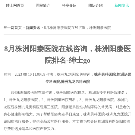
绅士网首页
医院简介
科室介绍
团队介绍
新闻资讯
绅士网首页
>
新闻资讯
> 8月株洲阳痿医院在线咨询，株洲阳痿医院
8月株洲阳痿医院在线咨询，株洲阳痿医
院排名-绅士go
时间：
2023-08-10 11:00:09
作者：株洲九龙医院 关键词：
株洲男科医院,株洲泌尿
专科医院,株洲九龙男科医院
8月株洲阳痿医院在线咨询，株洲阳痿医院排名。株洲阳痿男科医院排名：
1、株洲九龙阳痿医院，2、株洲阳痿医院男科，3、株洲九龙阳痿医院。株洲九
龙医院株洲九龙男科医院第三医院。阳痿是男性性功能障碍的常见病，对患者的
身心健康影响很大。为了帮助阳痿患者早日康复，株洲男科医院-株洲九龙医院开
设阳痿治疗服务，提供高品质的医疗服务。本文将为您介绍株洲景科医院阳痿治
疗费用选择清单和医院声誉实力。