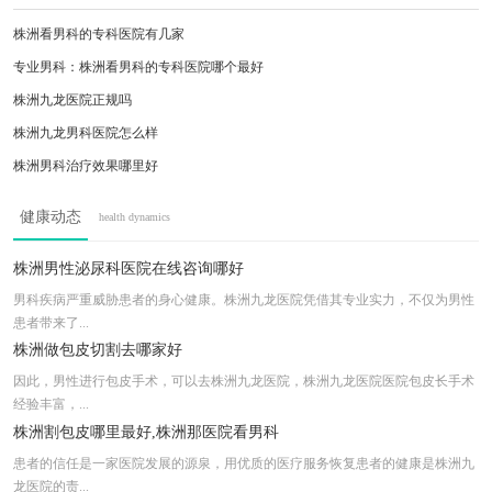
株洲看男科的专科医院有几家
专业男科：株洲看男科的专科医院哪个最好
株洲九龙医院正规吗
株洲九龙男科医院怎么样
株洲男科治疗效果哪里好
株洲男科好的医院排名一览
健康动态
health dynamics
株洲九龙医院好不好
株洲男科医院「排名公布」
株洲男性泌尿科医院在线咨询哪好
株洲九龙医院正规不
男科疾病严重威胁患者的身心健康。株洲九龙医院凭借其专业实力，不仅为男性
患者带来了...
株洲治割包皮的医院哪家效果比较明显
株洲做包皮切割去哪家好
因此，男性进行包皮手术，可以去株洲九龙医院，株洲九龙医院医院包皮长手术
经验丰富，...
株洲割包皮哪里最好,株洲那医院看男科
患者的信任是一家医院发展的源泉，用优质的医疗服务恢复患者的健康是株洲九
龙医院的责...