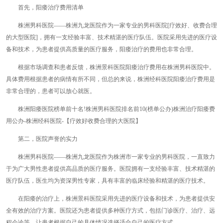
首先，阳痿治疗费用清单
株洲男科医院——株洲九龙医院作为一家专业的男科医院[疗效好、收费合理
的大型医院]，拥有一支经验丰富、技术精湛的医疗队伍。医院采用先进的医疗设
备和技术，为患者提供高质量的医疗服务，阳痿治疗的费用也非常合理。
根据市场调查和患者反馈，株洲景科医院阳痿治疗费用在株洲男科医院中。
具体费用根据患者的病情有所不同，但总的来说，株洲经科医院阳痿治疗费用是
非常合理的，患者可以放心就医。
株洲阳痿医院榜单前十名!株洲男科医院排名前10(榜单公办)株洲治疗阳痿费
用公办-株洲经科医院-【疗效好收费合理的大医院】
第二，医院声誉的实力
株洲男科医院——株洲九龙医院作为株洲市一家专业的男科医院，一直致力
于为广大男性患者提供高品质的医疗服务。医院拥有一支经验丰富、技术精湛的
医疗队伍，医生均为资深男性专家，具有丰富的临床经验和精湛的医疗技术。
在阳痿的治疗上，株洲景科医院采用先进的医疗设备和技术，为患者提供安
全有效的治疗方案。医院还为患者提供多种医疗方式，包括门诊医疗、治疗、远
程会诊等，让患者根据自己的具体情况选择适合自己的医疗方式。